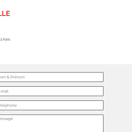
LLE
à Paris
à Paris