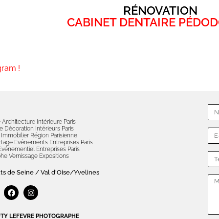
RÉNOVATION
CABINET DENTAIRE PÉDOD
gram !
Photographe Architecture Intérieure Rénovation Cabin
Architecture Intérieure Paris
 Décoration Intérieurs Paris
Immobilier Région Parisienne
tage Evénements Entreprises Paris
vénementiel Entreprises Paris
he Vernissage Expositions
uts de Seine / Val d'Oise/Yvelines
CUTY LEFEVRE PHOTOGRAPHE